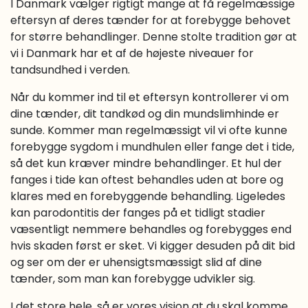
I Danmark vælger rigtigt mange at få regelmæssige
eftersyn af deres tænder for at forebygge behovet
for større behandlinger. Denne stolte tradition gør at
vi i Danmark har et af de højeste niveauer for
tandsundhed i verden.
Når du kommer ind til et eftersyn kontrollerer vi om
dine tænder, dit tandkød og din mundslimhinde er
sunde. Kommer man regelmæssigt vil vi ofte kunne
forebygge sygdom i mundhulen eller fange det i tide,
så det kun kræver mindre behandlinger. Et hul der
fanges i tide kan oftest behandles uden at bore og
klares med en forebyggende behandling. Ligeledes
kan parodontitis der fanges på et tidligt stadier
væsentligt nemmere behandles og forebygges end
hvis skaden først er sket. Vi kigger desuden på dit bid
og ser om der er uhensigtsmæssigt slid af dine
tænder, som man kan forebygge udvikler sig.
I det store hele, så er vores vision at du skal komme