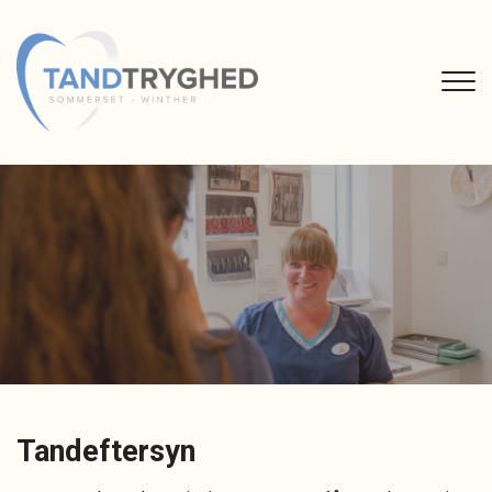
Gå
til
hovedindhold
Tandeftersyn